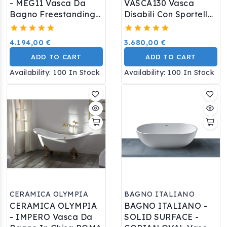
- MEG11 Vasca Da
VASCA130 Vasca
Bagno Freestanding
Disabili Con Sportello
Finitura Nero
Completa Di
Rubinetteria
4.194,00 €
3.680,00 €
130x75xh.95/105 Cm.
ADD TO CART
ADD TO CART
Availability:
100 In Stock
Availability:
100 In Stock
CERAMICA OLYMPIA
BAGNO ITALIANO
CERAMICA OLYMPIA
BAGNO ITALIANO -
- IMPERO Vasca Da
SOLID SURFACE -