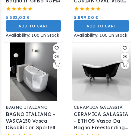
Bagno In Ghisa ROMA
CORIAN OVAL Vasca
Free Standing Cm 170
Colore Bianco
3.582,00 €
3.899,00 €
ADD TO CART
ADD TO CART
Availability:
100 In Stock
Availability:
100 In Stock
BAGNO ITALIANO
CERAMICA GALASSIA
BAGNO ITALIANO -
CERAMICA GALASSIA
VASCA130 Vasca
- ETHOS Vasca Da
Disabili Con Sportello
Bagno Freestanding
130x75xh.95/105 Cm.
Esterno Esterno Nero