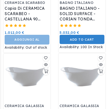
CERAMICA SCARABEO
BAGNO ITALIANO
Copia Di CERAMICA
BAGNO ITALIANO -
SCARABEO -
SOLID SURFACE -
CASTELLANA 90
CORIAN TONDA
Lavabo D'appoggio O
Vasca Free Standing
Sospeso Con
Cm 130 Colore Bianco
1.012,00 €
5.032,00 €
Portasalviette
AGGIUNGI AL
ADD TO CART
Availability:
100 In Stock
Availability:
Out of stock
CARRELLO
CERAMICA GALASSIA
CERAMICA GALASSIA