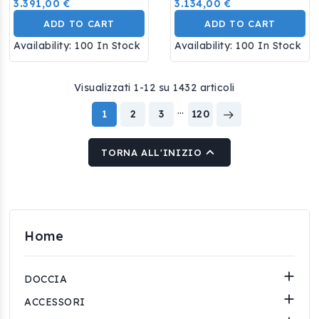
3.391,00 €
3.134,00 €
Bronzo
Rubinetteria
ADD TO CART
ADD TO CART
Availability:
100 In Stock
Availability:
100 In Stock
Visualizzati 1-12 su 1432 articoli
…
1
2
3
120

TORNA ALL'INIZIO
Home

DOCCIA

ACCESSORI