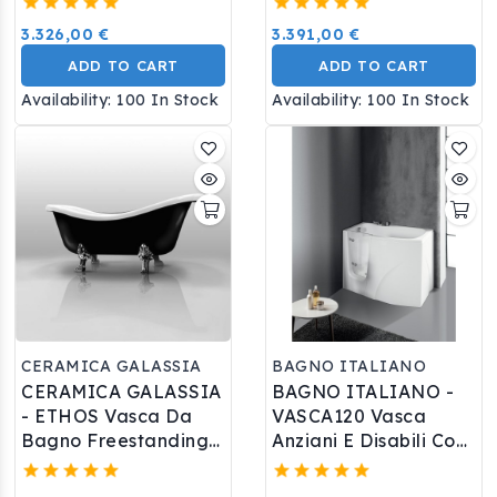
- Piedi E Scarico Oro
3.326,00 €
3.391,00 €
ADD TO CART
ADD TO CART
Availability:
100 In Stock
Availability:
100 In Stock
CERAMICA GALASSIA
BAGNO ITALIANO
CERAMICA GALASSIA
BAGNO ITALIANO -
- ETHOS Vasca Da
VASCA120 Vasca
Bagno Freestanding
Anziani E Disabili Con
Esterno Esterno Nero
Sportello 120x70xh.90
- Piedi E Scarico
Cm Completa Di